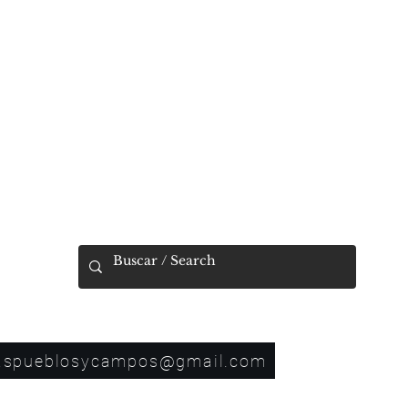
CAMPOS
oking for
675682730
aspueblosycampos@gmail.com