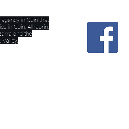
e agency in Coin that
ies in Coin, Alhaurin,
zarra and the
 Valley.
ature
">Nature vector created by freepik Graphics Credit
PRIVACY POLICY