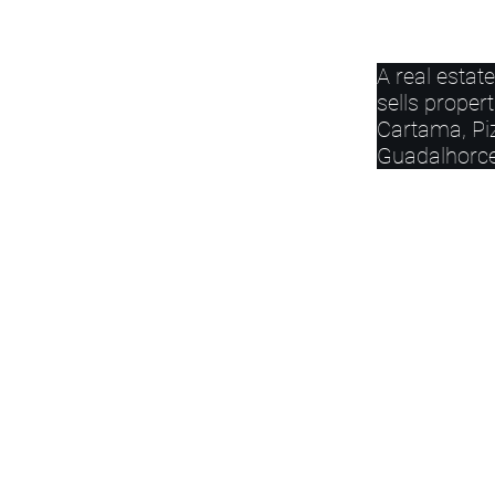
A real estat
sells propert
Cartama, Pi
Guadalhorce
PUEBLOS Y
CAMPOS
"
https://www.freepik.com/vectors/n
29100 Coín, Málaga, Spain