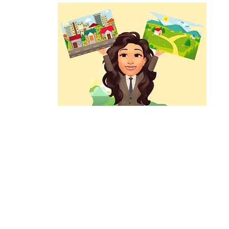
home
Sell your property
Properties for sale
Contact 